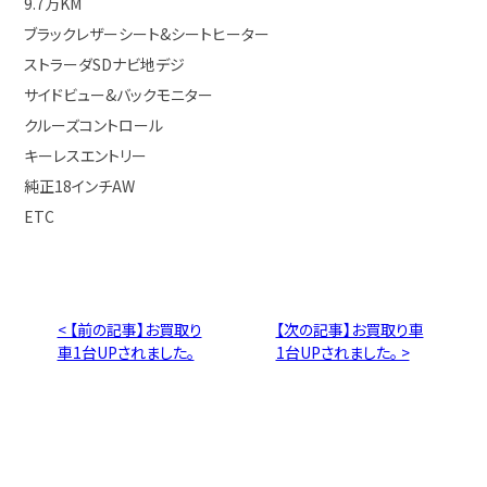
9.7万KM
ブラックレザーシート&シートヒーター
ストラーダSDナビ地デジ
サイドビュー&バックモニター
クルーズコントロール
キーレスエントリー
純正18インチAW
ETC
< 【前の記事】お買取り
【次の記事】お買取り車
車1台UPされました。
1台UPされました。 >