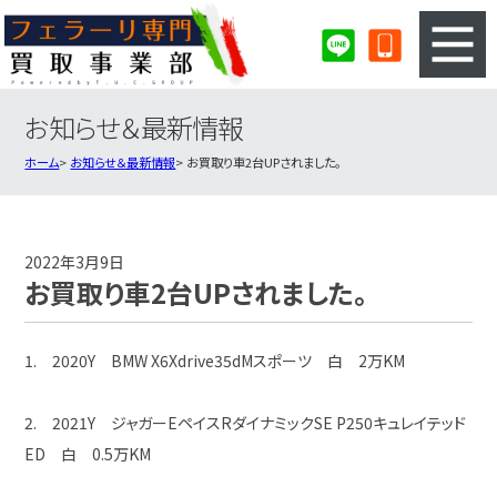
お知らせ＆最新情報
3ステップのカンタン査定
買取りの流れ
ホーム
お知らせ＆最新情報
お買取り車2台UPされました。
査定の注意事項
フェラーリ査定フォーム
フェラーリ買取実績
会社概要・店舗紹介・MAP
2022年3月9日
お買取り車2台UPされました。
1. 2020Y BMW X6Xdrive35dMスポーツ 白 2万KM
2. 2021Y ジャガーEペイスRダイナミックSE P250キュレイテッド
ED 白 0.5万KM