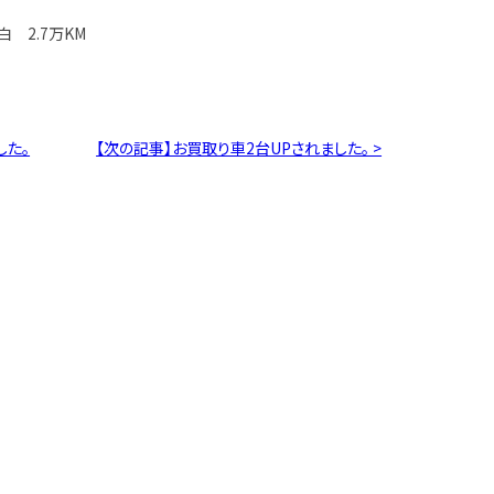
白 2.7万KM
した。
【次の記事】お買取り車2台UPされました。 >