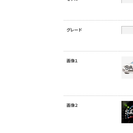
グレード
画像１
画像２