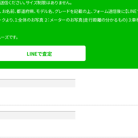
を送信ください。サイズ制限はありません。
、お名前、都道府県、モデル名、グレードを記載の上、フォーム送信後に【LINE
ークより、1:全体のお写真 ２：メーターのお写真(走行距離の分かるもの) 3:車
ムーズです。
LINEで査定