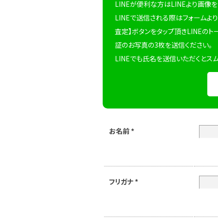
LINEが便利な方はLINEより画像
LINEで送信される際はフォームより
査定】ボタンをタップ頂きLINEのト
証のお写真の3枚を送信ください。
LINEでも氏名を送信いただくとス
お名前
*
フリガナ
*