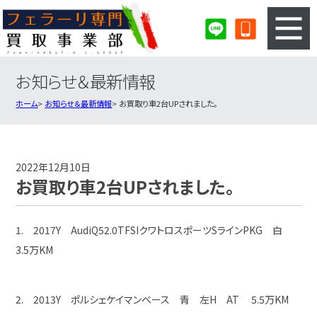
お知らせ＆最新情報
3ステップのカンタン査定
買取りの流れ
ホーム
お知らせ＆最新情報
お買取り車2台UPされました。
査定の注意事項
フェラーリ査定フォーム
フェラーリ買取実績
会社概要・店舗紹介・MAP
2022年12月10日
お買取り車2台UPされました。
1. 2017Y AudiQ52.0TFSIクワトロスポーツSラインPKG 白
3.5万KM
2. 2013Y ポルシェケイマンベース 青 左H AT 5.5万KM