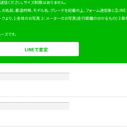
を送信ください。サイズ制限はありません。
、お名前、都道府県、モデル名、グレードを記載の上、フォーム送信後に【LINE
ークより、1:全体のお写真 ２：メーターのお写真(走行距離の分かるもの) 3:車
ムーズです。
LINEで査定