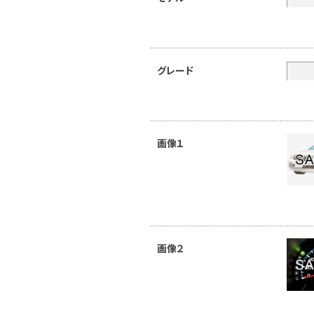
グレード
画像１
画像２