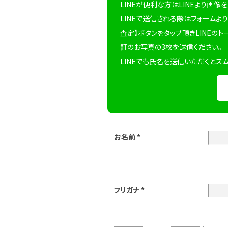
LINEが便利な方はLINEより画像
LINEで送信される際はフォームより
査定】ボタンをタップ頂きLINEのト
証のお写真の3枚を送信ください。
LINEでも氏名を送信いただくとス
お名前
*
フリガナ
*