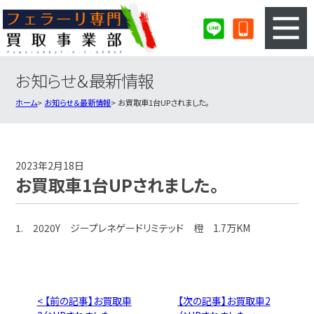
お知らせ＆最新情報
3ステップのカンタン査定
買取りの流れ
ホーム
お知らせ＆最新情報
お買取車1台UPされました。
査定の注意事項
フェラーリ査定フォーム
フェラーリ買取実績
会社概要・店舗紹介・MAP
2023年2月18日
お買取車1台UPされました。
1. 2020Y ジープレネゲードリミテッド 橙 1.7万KM
< 【前の記事】お買取車
【次の記事】お買取車2