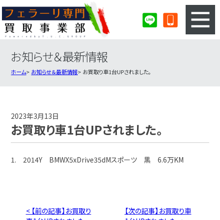
お知らせ＆最新情報
3ステップのカンタン査定
買取りの流れ
ホーム
お知らせ＆最新情報
お買取り車1台UPされました。
査定の注意事項
フェラーリ査定フォーム
フェラーリ買取実績
会社概要・店舗紹介・MAP
2023年3月13日
お買取り車1台UPされました。
1. 2014Y BMWX5xDrive35dMスポーツ 黒 6.6万KM
< 【前の記事】お買取り
【次の記事】お買取り車