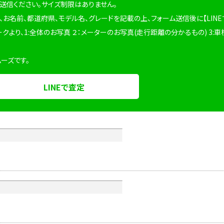
を送信ください。サイズ制限はありません。
、お名前、都道府県、モデル名、グレードを記載の上、フォーム送信後に【LINE
ークより、1:全体のお写真 ２：メーターのお写真(走行距離の分かるもの) 3:車
ムーズです。
LINEで査定