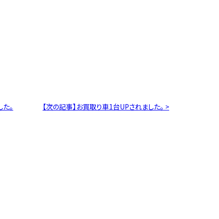
した。
【次の記事】お買取り車1台UPされました。 >