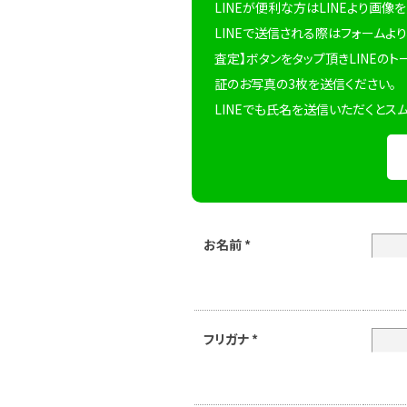
LINEが便利な方はLINEより画像
LINEで送信される際はフォームより
査定】ボタンをタップ頂きLINEのト
証のお写真の3枚を送信ください。
LINEでも氏名を送信いただくとス
お名前
*
フリガナ
*