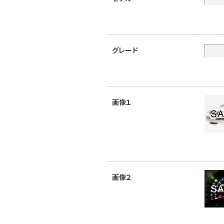
グレード
画像１
画像２