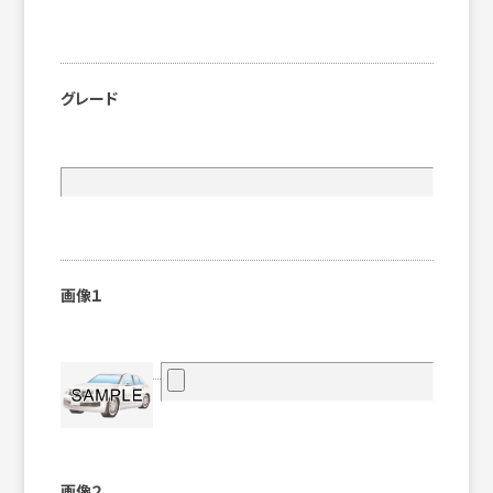
グレード
画像１
画像２