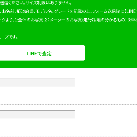
を送信ください。サイズ制限はありません。
、お名前、都道府県、モデル名、グレードを記載の上、フォーム送信後に【LINE
ークより、1:全体のお写真 ２：メーターのお写真(走行距離の分かるもの) 3:車
ムーズです。
LINEで査定