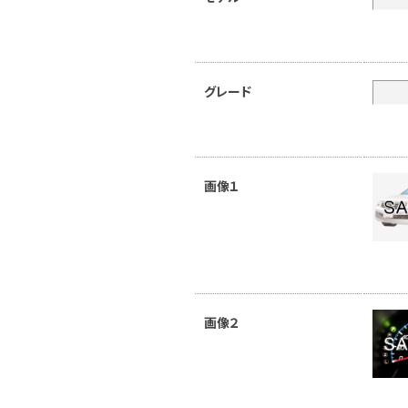
グレード
画像１
画像２