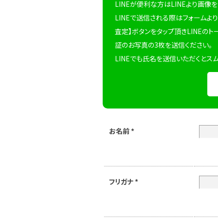
LINEが便利な方はLINEより画像
LINEで送信される際はフォームより
査定】ボタンをタップ頂きLINEのト
証のお写真の3枚を送信ください。
LINEでも氏名を送信いただくとス
お名前
*
フリガナ
*