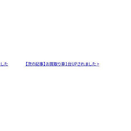
ました
【次の記事】お買取り車1台UPされました >