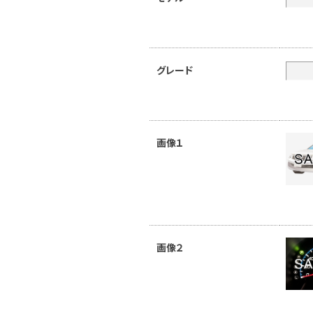
グレード
画像１
画像２