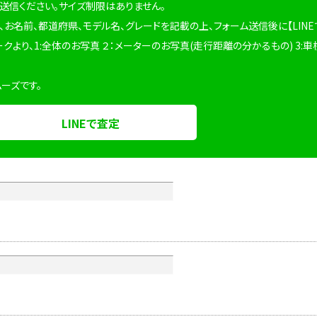
を送信ください。サイズ制限はありません。
、お名前、都道府県、モデル名、グレードを記載の上、フォーム送信後に【LINE
ークより、1:全体のお写真 ２：メーターのお写真(走行距離の分かるもの) 3:車
ムーズです。
LINEで査定