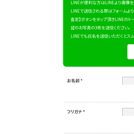
LINEが便利な方はLINEより画像
LINEで送信される際はフォームより
査定】ボタンをタップ頂きLINEのト
証のお写真の3枚を送信ください。
LINEでも氏名を送信いただくとス
お名前
*
フリガナ
*