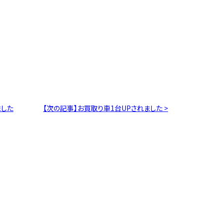
ました
【次の記事】お買取り車1台UPされました >