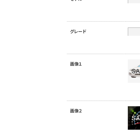
グレード
画像１
画像２