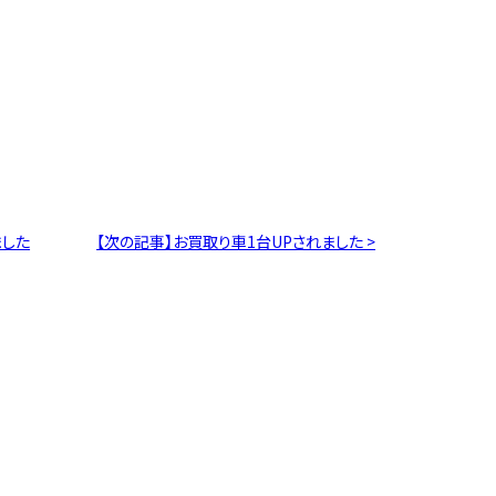
ました
【次の記事】お買取り車1台UPされました >