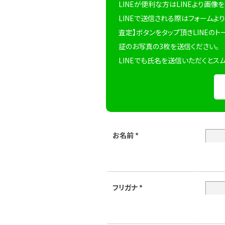
LINEが便利な方はLINEより画像
LINEで送信される際はフォームより
査定】ボタンをタップ頂きLINEのト
証のお写真の3枚を送信ください。
LINEでも氏名を送信いただくとス
お名前
*
フリガナ
*