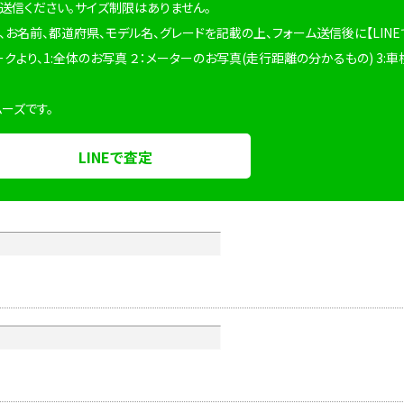
を送信ください。サイズ制限はありません。
、お名前、都道府県、モデル名、グレードを記載の上、フォーム送信後に【LINE
ークより、1:全体のお写真 ２：メーターのお写真(走行距離の分かるもの) 3:車
ムーズです。
LINEで査定