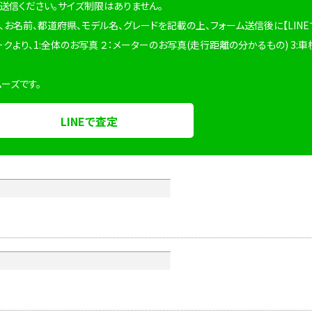
を送信ください。サイズ制限はありません。
、お名前、都道府県、モデル名、グレードを記載の上、フォーム送信後に【LINE
ークより、1:全体のお写真 ２：メーターのお写真(走行距離の分かるもの) 3:車
ムーズです。
LINEで査定