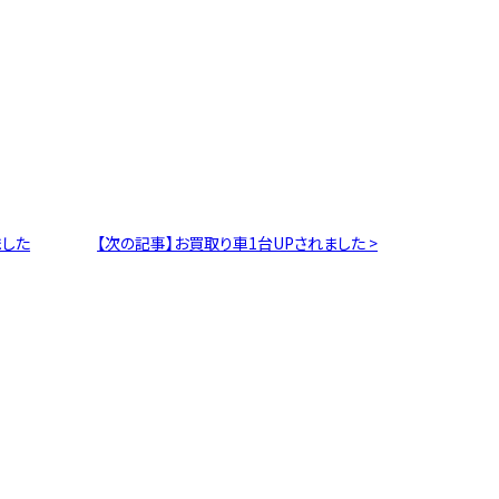
ました
【次の記事】お買取り車1台UPされました >