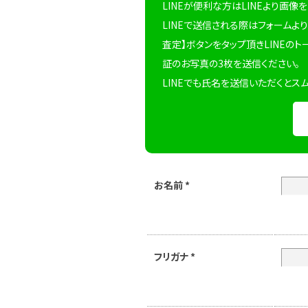
LINEが便利な方はLINEより画像
LINEで送信される際はフォームより
査定】ボタンをタップ頂きLINEのト
証のお写真の3枚を送信ください。
LINEでも氏名を送信いただくとス
お名前
*
フリガナ
*