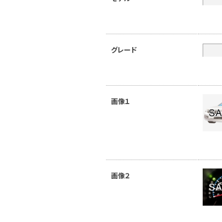
グレード
画像１
画像２