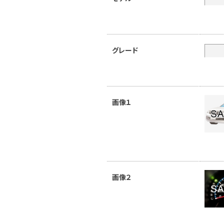
グレード
画像１
画像２