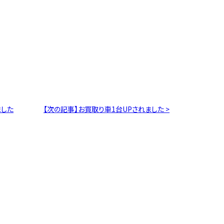
ました
【次の記事】お買取り車1台UPされました >