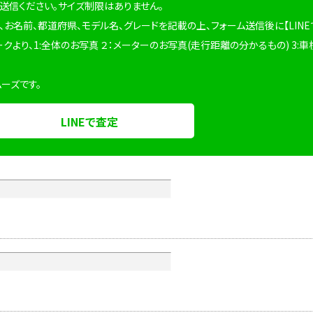
を送信ください。サイズ制限はありません。
、お名前、都道府県、モデル名、グレードを記載の上、フォーム送信後に【LINE
ークより、1:全体のお写真 ２：メーターのお写真(走行距離の分かるもの) 3:車
ムーズです。
LINEで査定