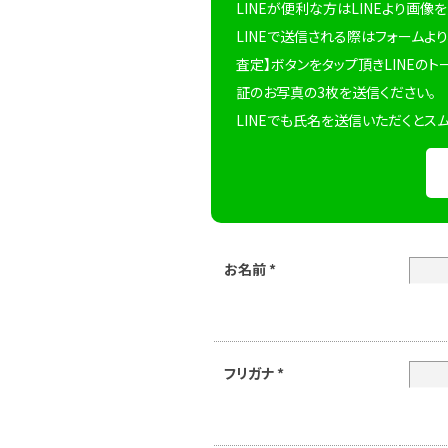
LINEが便利な方はLINEより画像
LINEで送信される際はフォームより
査定】ボタンをタップ頂きLINEのト
証のお写真の3枚を送信ください。
LINEでも氏名を送信いただくとス
お名前
*
フリガナ
*