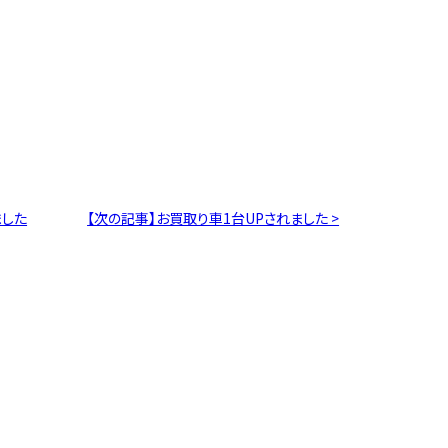
ました
【次の記事】お買取り車1台UPされました >