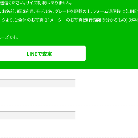
を送信ください。サイズ制限はありません。
、お名前、都道府県、モデル名、グレードを記載の上、フォーム送信後に【LINE
ークより、1:全体のお写真 ２：メーターのお写真(走行距離の分かるもの) 3:車
ムーズです。
LINEで査定