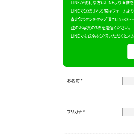
LINEが便利な方はLINEより画像
LINEで送信される際はフォームより
査定】ボタンをタップ頂きLINEのト
証のお写真の3枚を送信ください。
LINEでも氏名を送信いただくとス
お名前
*
フリガナ
*