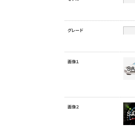
グレード
画像１
画像２