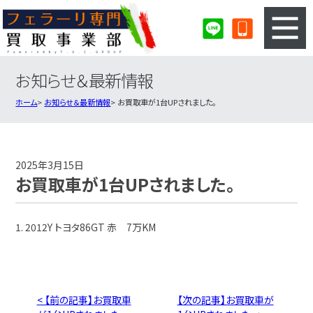
お知らせ＆最新情報
3ステップのカンタン査定
買取りの流れ
ホーム
お知らせ＆最新情報
お買取車が1台UPされました。
査定の注意事項
フェラーリ査定フォーム
フェラーリ買取実績
会社概要・店舗紹介・MAP
2025年3月15日
お買取車が1台UPされました。
1. 2012Y トヨタ86GT 赤 7万KM
< 【前の記事】お買取車
【次の記事】お買取車が