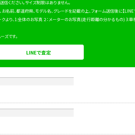
を送信ください。サイズ制限はありません。
、お名前、都道府県、モデル名、グレードを記載の上、フォーム送信後に【LINE
ークより、1:全体のお写真 ２：メーターのお写真(走行距離の分かるもの) 3:車
ムーズです。
LINEで査定