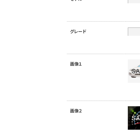
グレード
画像１
画像２