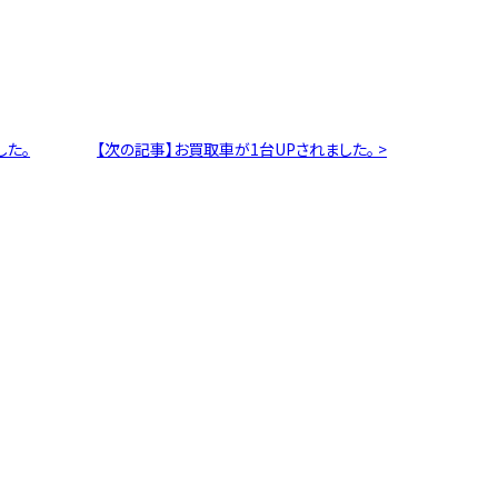
した。
【次の記事】お買取車が1台UPされました。 >