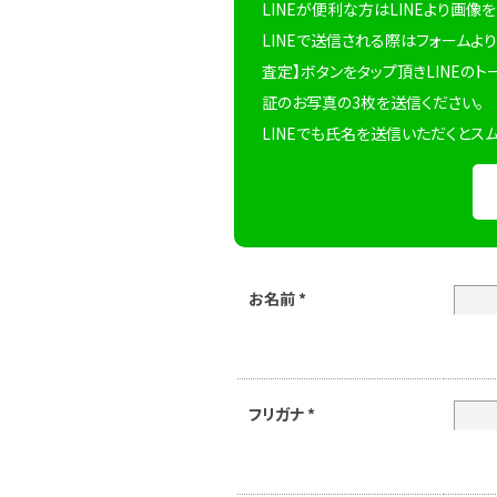
LINEが便利な方はLINEより画像
LINEで送信される際はフォームより
査定】ボタンをタップ頂きLINEのト
証のお写真の3枚を送信ください。
LINEでも氏名を送信いただくとス
お名前
*
フリガナ
*