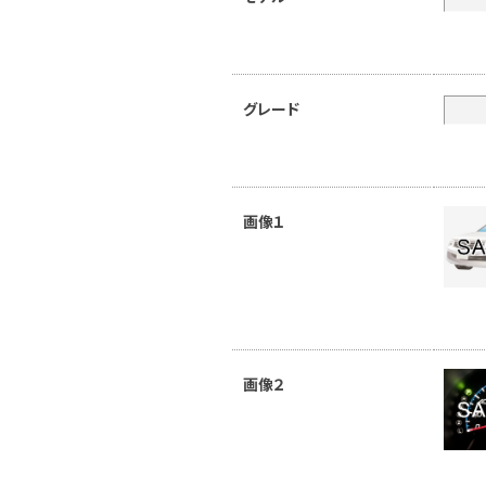
グレード
画像１
画像２