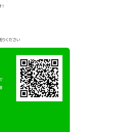
す！
送りください
で
検