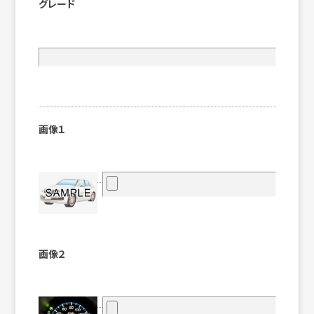
グレード
画像１
画像２