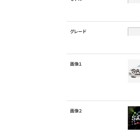
グレード
画像１
画像２