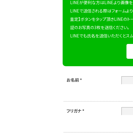
LINEが便利な方はLINEより画像
LINEで送信される際はフォームより
査定】ボタンをタップ頂きLINEのト
証のお写真の3枚を送信ください。
LINEでも氏名を送信いただくとス
お名前
*
フリガナ
*