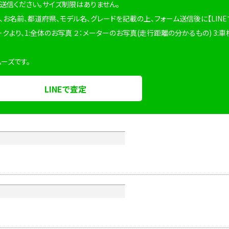
を送信ください。サイズ制限はありません。
、お名前、都道府県、モデル名、グレードを記載の上、フォーム送信後に【LINE
ークより、1:全体のお写真 ２：メーターのお写真(走行距離の分かるもの) 3:車
ムーズです。
LINEで査定