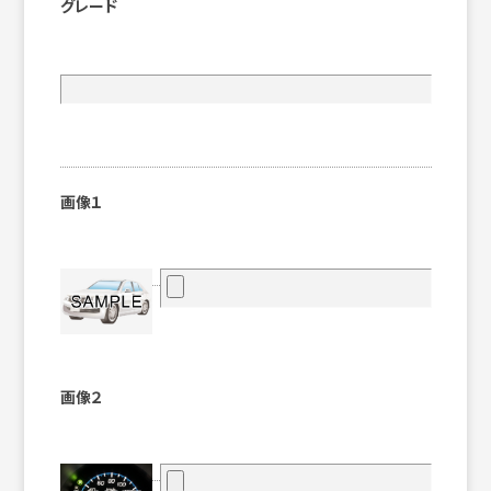
グレード
画像１
画像２