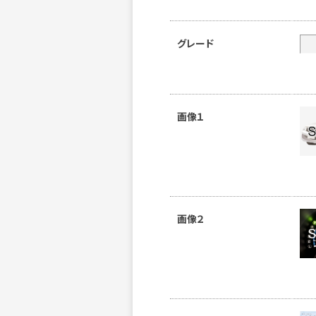
グレード
画像１
画像２