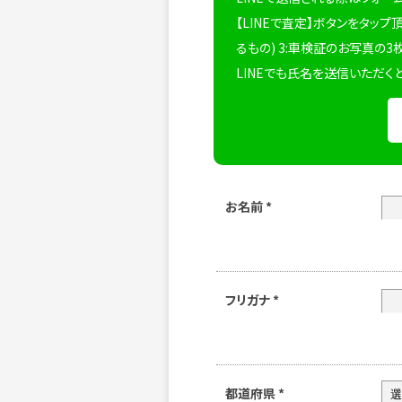
【LINEで査定】ボタンをタップ
るもの) 3:車検証のお写真の3
LINEでも氏名を送信いただく
お名前
*
フリガナ
*
都道府県
*